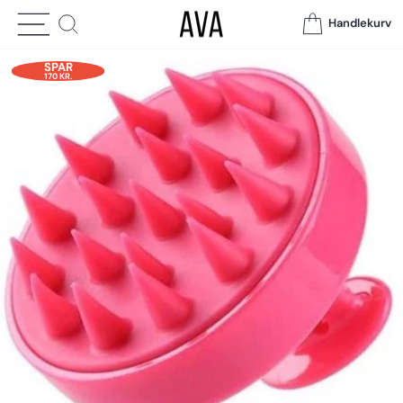
Meny
Søk
Handlekurv
SPAR
170 KR.