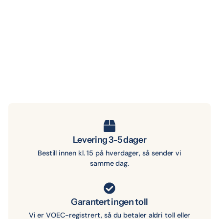
Hodebunns Massasje
Scrubber
Normalpris
Tilbudspris
279 kr.
109 kr.
Utsolgt
Levering 3-5 dager
Bestill innen kl. 15 på hverdager, så sender vi
samme dag.
Garantert ingen toll
Vi er VOEC-registrert, så du betaler aldri toll eller