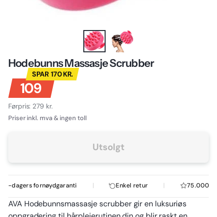
Hodebunns Massasje Scrubber
Normalpris
Tilbudspris
SPAR
170 KR.
109
Førpris:
279 kr.
Priser inkl. mva & ingen toll
Utsolgt
|
|
0-dagers fornøydgaranti
Enkel retur
75.000+ fo
AVA Hodebunnsmassasje scrubber gir en luksuriøs
oppgradering til hårpleierutinen din og blir raskt en