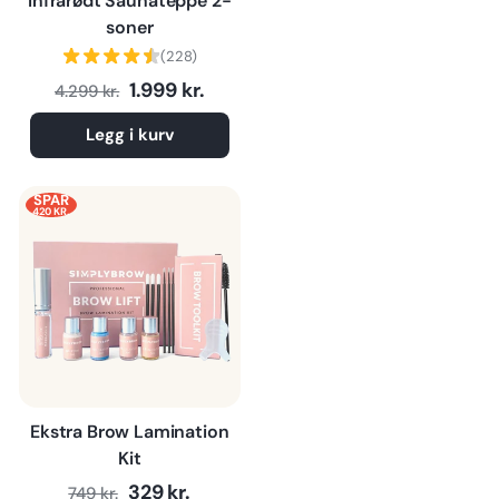
Infrarødt Saunateppe 2-
soner
(228)
Normalpris
Tilbudspris
1.999 kr.
4.299 kr.
Legg i kurv
SPAR
420 KR.
Ekstra Brow Lamination
Kit
Normalpris
Tilbudspris
329 kr.
749 kr.