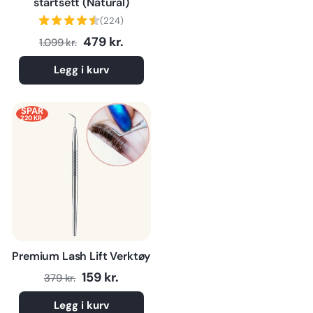
startsett (Natural)
(224)
Normalpris
Tilbudspris
479 kr.
1.099 kr.
Legg i kurv
SPAR
220 KR.
Premium Lash Lift Verktøy
Normalpris
Tilbudspris
159 kr.
379 kr.
Legg i kurv