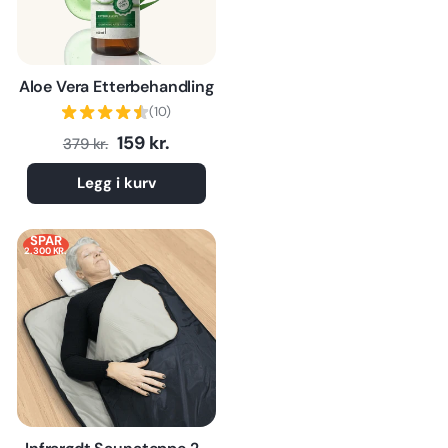
Aloe Vera Etterbehandling
(10)
Normalpris
Tilbudspris
159 kr.
379 kr.
Legg i kurv
SPAR
2.300 KR.