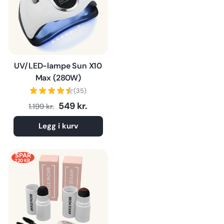
UV/LED-lampe Sun X10
Max (280W)
(35)
Normalpris
Tilbudspris
549 kr.
1.199 kr.
Legg i kurv
SPAR
220 KR.