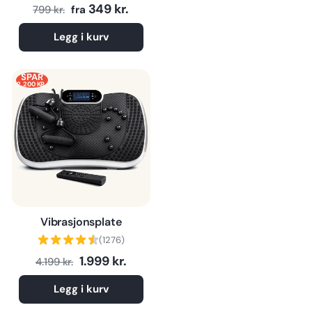
Normalpris
Tilbudspris
349 kr.
799 kr.
fra
Legg i kurv
SPAR
2.200 KR.
Vibrasjonsplate
(1276)
Normalpris
Tilbudspris
1.999 kr.
4.199 kr.
Legg i kurv