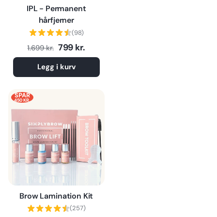
IPL - Permanent
hårfjerner
(98)
Normalpris
Tilbudspris
799 kr.
1.699 kr.
Legg i kurv
SPAR
450 KR.
Brow Lamination Kit
(257)