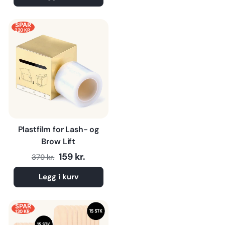
SPAR
220 KR.
Plastfilm for Lash- og
Brow Lift
Normalpris
Tilbudspris
159 kr.
379 kr.
Legg i kurv
SPAR
130 KR.