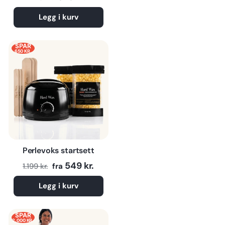
Legg i kurv
SPAR
650 KR.
Perlevoks startsett
Normalpris
Tilbudspris
549 kr.
1.199 kr.
fra
Legg i kurv
SPAR
2.000 KR.