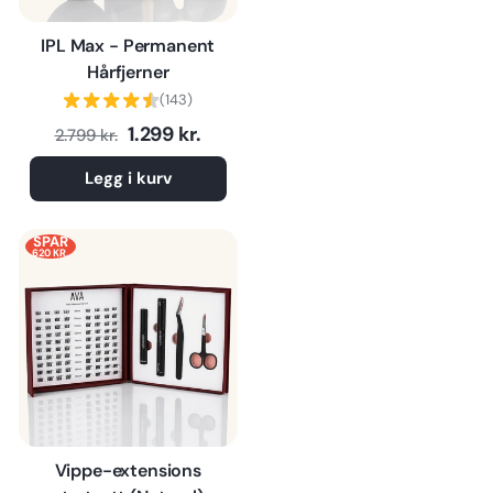
IPL Max - Permanent
Hårfjerner
(143)
Normalpris
Tilbudspris
1.299 kr.
2.799 kr.
Legg i kurv
SPAR
620 KR.
Vippe-extensions