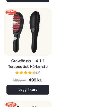
SPAR
600 KR.
GrowBrush – 4-i-1
Terapeutisk Hårbørste
(2)
Normalpris
Tilbudspris
499 kr.
1.099 kr.
Legg i kurv
SPAR
250 KR.