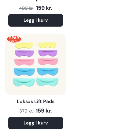
Normalpris
Tilbudspris
159 kr.
409 kr.
Legg i kurv
SPAR
220 KR.
Luksus Lift Pads
Normalpris
Tilbudspris
159 kr.
379 kr.
Legg i kurv