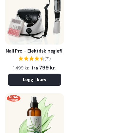
Nail Pro - Elektrisk neglefil
(71)
Normalpris
Tilbudspris
799 kr.
1.499 kr.
fra
Legg i kurv
SPAR
220 KR.