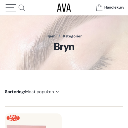
Meny
Søk
Handlekurv
Hjem
/
Kategorier
Bryn
Sorter
SPAR
450 KR.