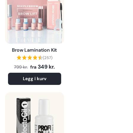
Brow Lamination Kit
(257)
Normalpris
Tilbudspris
349 kr.
799 kr.
fra
Legg i kurv