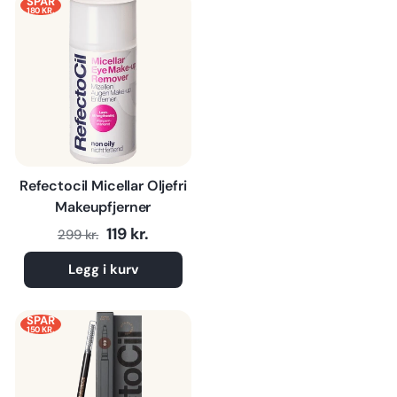
SPAR
180 KR.
Refectocil Micellar Oljefri
Makeupfjerner
Normalpris
Tilbudspris
119 kr.
299 kr.
Legg i kurv
SPAR
150 KR.