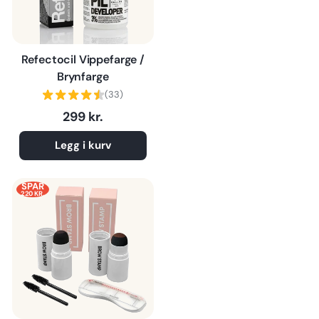
Refectocil Vippefarge /
Brynfarge
(33)
299 kr.
Legg i kurv
SPAR
220 KR.