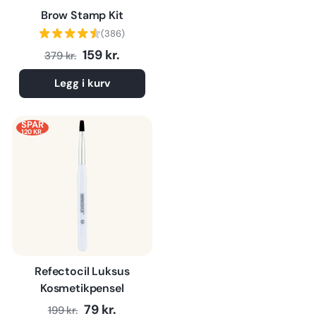
Brow Stamp Kit
(386)
Normalpris
Tilbudspris
159 kr.
379 kr.
Legg i kurv
SPAR
120 KR.
Refectocil Luksus
Kosmetikpensel
Normalpris
Tilbudspris
79 kr.
199 kr.