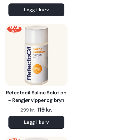
Legg i kurv
SPAR
180 KR.
Refectocil Saline Solution
- Rengjør vipper og bryn
Normalpris
Tilbudspris
119 kr.
299 kr.
Legg i kurv