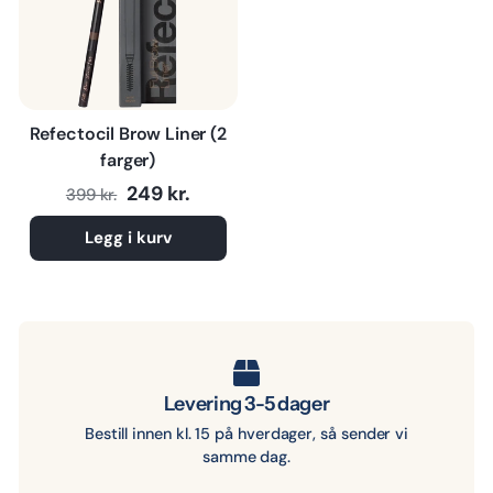
Refectocil Brow Liner (2
farger)
Normalpris
Tilbudspris
249 kr.
399 kr.
Legg i kurv
Levering 3-5 dager
Bestill innen kl. 15 på hverdager, så sender vi
samme dag.