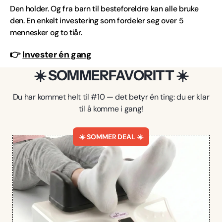
Den holder. Og fra barn til besteforeldre kan alle bruke
den. En enkelt investering som fordeler seg over 5
mennesker og to tiår.
👉
Invester én gang
☀️ SOMMERFAVORITT ☀️
Du har kommet helt til #10 — det betyr én ting: du er klar
til å komme i gang!
☀️ SOMMER DEAL ☀️