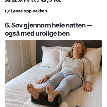
den jobber mens du ikke gjør noe.
👉
Løsne opp nakken
6. Sov gjennom hele natten —
også med urolige ben