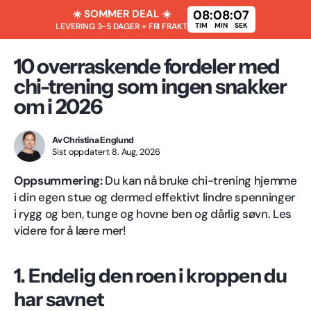
☀️ SOMMER DEAL ☀️
08
:
08
:
06
LEVERING 3-5 DAGER + FRI FRAKT
TIM
MIN
SEK
10 overraskende fordeler med
chi-trening som ingen snakker
om i 2026
Av Christina Englund
Sist oppdatert 8. Aug, 2026
Oppsummering:
Du kan nå bruke chi-trening hjemme
i din egen stue og dermed effektivt lindre spenninger
i rygg og ben, tunge og hovne ben og dårlig søvn. Les
videre for å lære mer!
1. Endelig den roen i kroppen du
har savnet