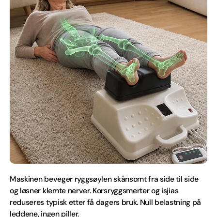
Maskinen beveger ryggsøylen skånsomt fra side til side
og løsner klemte nerver. Korsryggsmerter og isjias
reduseres typisk etter få dagers bruk. Null belastning på
leddene, ingen piller.