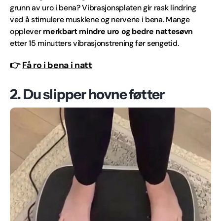
grunn av uro i bena? Vibrasjonsplaten gir rask lindring
ved å stimulere musklene og nervene i bena. Mange
opplever
merkbart mindre uro og bedre nattesøvn
etter 15 minutters vibrasjonstrening før sengetid.
👉
Få ro i bena i natt
2. Du slipper hovne føtter