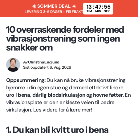
☀️ SOMMER DEAL ☀️
13
:
47
:
54
LEVERING 3-5 DAGER + FRI FRAKT
TIM
MIN
SEK
10 overraskende fordeler med
vibrasjonstrening som ingen
snakker om
Av Christina Englund
Sist oppdatert 6. Aug, 2026
Oppsummering:
Du kan nå bruke vibrasjonstrening
hjemme i din egen stue og dermed effektivt lindre
uro i bena, dårlig blodsirkulasjon og hovne føtter.
En
vibrasjonsplate er den enkleste veien til bedre
sirkulasjon. Les videre for å lære mer!
1. Du kan bli kvitt uro i bena